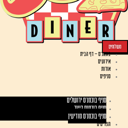
משלוחים
בוכמנ'ס – דף הבית
אירועים
אודות
סניפים
סניף בוכמנ׳ס ירושלים
סניף בוכמנס דיינר
סניף בוכמנ׳ס מודיעין
תפריטים