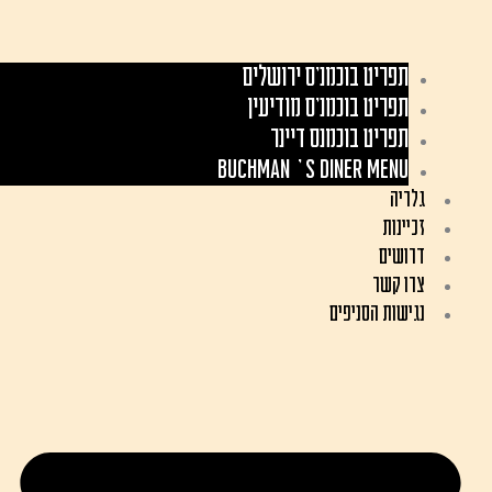
תפריט בוכמנ'ס ירושלים
תפריט בוכמנ'ס מודיעין
תפריט בוכמנס דיינר
Buchman’s Diner Menu
גלריה
זכיינות
דרושים
צרו קשר
נגישות הסניפים