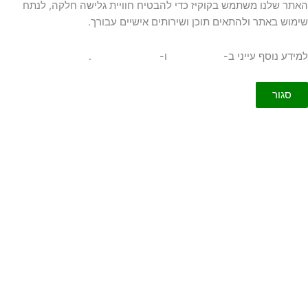
תר שלנו משתמש בקוקיז כדי להבטיח חוויית גלישה חלקה, לנתח
מוש באתר ולהתאים תוכן ושירותים אישיים עבורך.
ידע נוסף עייני ב-
תקנון האתר
ו-
מדיניות פרטיות
.
סגור
דרות עוגיות
ור
הודעה נשלחה בהצלחה !
שוב נגישות
תקלתם בבעיית נגישות? דווחו לנו
ה ריק
שדה ריק
ה ריק
שדה ריק
ה ריק
שדה ריק