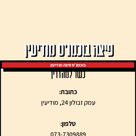
פיצה בוכמנ׳ס מודיעין
בוכמנ׳ס פיצה מודיעין
כשר למהדרין
כתובת:
עמק זבולון 24, מודיעין
טלפון:
073-7309889