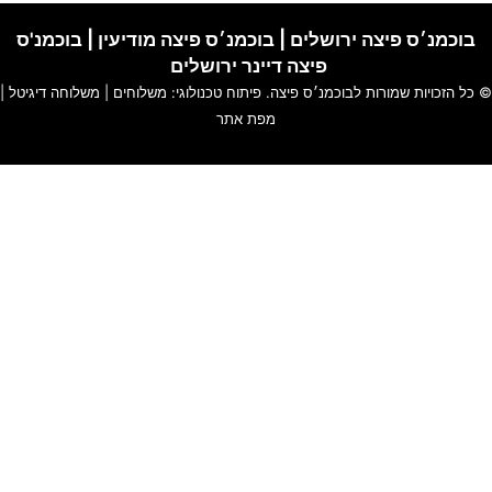
בוכמנ׳ס פיצה ירושלים
|
בוכמנ׳ס פיצה מודיעין
|
בוכמנ'ס
פיצה דיינר ירושלים
© כל הזכויות שמורות לבוכמנ׳ס פיצה. פיתוח טכנולוגי:
משלוחים
|
משלוחה דיגיטל
|
מפת אתר
האתר שלנו משתמש בקוקיז כדי להבטיח חוויית גלישה חלקה, לנתח
שימוש באתר ולהתאים תוכן ושירותים אישיים עבורך.
למידע נוסף עייני ב-
תקנון האתר
ו-
מדיניות פרטיות
.
סגור
הגדרות עוגיות
חזור
ההודעה נשלחה בהצלחה !
משוב נגישות
נתקלתם בבעיית נגישות? דווחו לנו