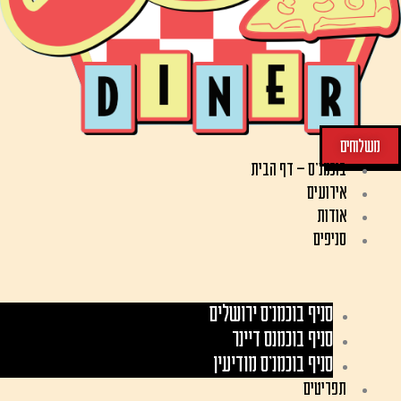
משלוחים
בוכמנ'ס – דף הבית
אירועים
אודות
סניפים
סניף בוכמנ׳ס ירושלים
סניף בוכמנס דיינר
סניף בוכמנ׳ס מודיעין
תפריטים