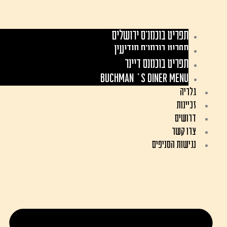
תפריט בוכמנ'ס ירושלים
תפריט בוכמנ'ס מודיעין
תפריט בוכמנס דיינר
Buchman’s Diner Menu
גלריה
זכיינות
דרושים
צרו קשר
נגישות הסניפים