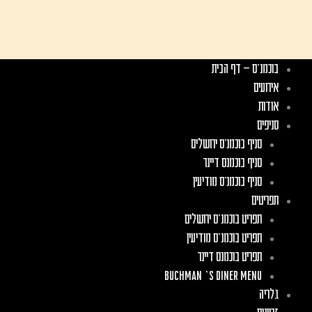
בוכמנ'ס – דף הבית
אירועים
אודות
סניפים
סניף בוכמנ׳ס ירושלים
סניף בוכמנס דיינר
סניף בוכמנ׳ס מודיעין
תפריטים
תפריט בוכמנ'ס ירושלים
תפריט בוכמנ'ס מודיעין
תפריט בוכמנס דיינר
Buchman’s Diner Menu
גלריה