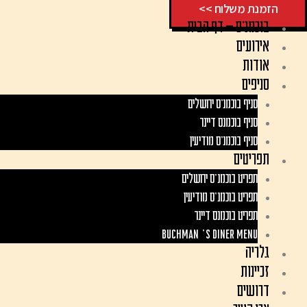
הזמנת משלוח >>
ילוג
בוכמנ'ס – דף הבית
תוכן
אירועים
אודות
סניפים
סניף בוכמנ׳ס ירושלים
סניף בוכמנס דיינר
סניף בוכמנ׳ס מודיעין
תפריטים
תפריט בוכמנ'ס ירושלים
תפריט בוכמנ'ס מודיעין
תפריט בוכמנס דיינר
Buchman’s Diner Menu
גלריה
זכיינות
דרושים